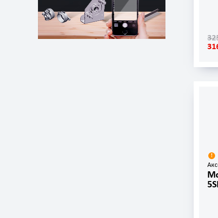
32
31
Акс
Мо
5S