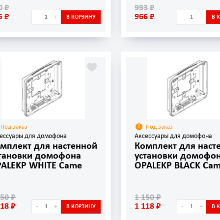
0 ₽
993 ₽
5 ₽
966 ₽
-
+
-
+
В КОРЗИНУ
В 
Под заказ
Под заказ
ессуары для домофона
Аксессуары для домофона
мплект для настенной
Комплект для наст
тановки домофона
установки домофо
ALEKP WHITE Came
OPALEKP BLACK Ca
150 ₽
1 150 ₽
118 ₽
1 118 ₽
-
+
-
+
В КОРЗИНУ
В 