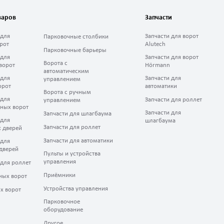
варов
Запчасти
 для
Запчасти для ворот
Парковочные столбики
рот
Alutech
Парковочные барьеры
 для
Запчасти для ворот
Ворота с
ворот
Hörmann
автоматическим
 для
Запчасти для
управлением
орот
автоматики
Ворота с ручным
 для
Запчасти для роллет
управлением
ных ворот
Запчасти для
Запчасти для шлагбаума
 для
шлагбаума
Запчасти для роллет
 дверей
Запчасти для автоматики
 для
дверей
Пульты и устройства
управления
 для роллет
Приёмники
ных ворот
Устройства управления
х ворот
Парковочное
оборудование
Другое