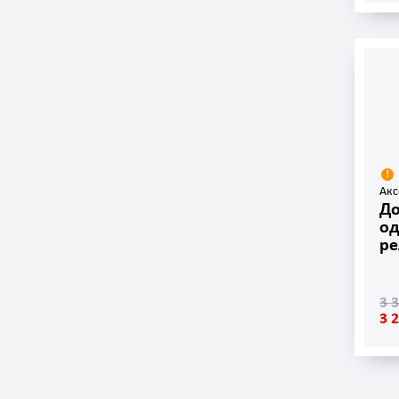
Акс
До
од
ре
3 
3 