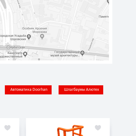
Автоматика Doorhan
Шлагбаумы Алютех