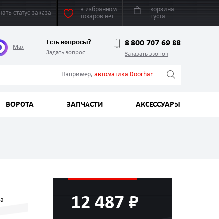
в избранном
корзина
нать статус заказа
товаров нет
пуста
Есть вопросы?
8 800 707 69 88
Max
Задать вопрос
Заказать звонок
Например,
автоматика Doorhan
ВОРОТА
ЗАПЧАСТИ
АКСЕССУАРЫ
12 487 ₽
на