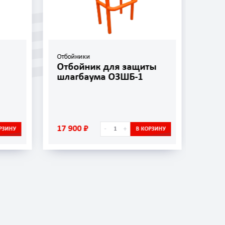
Отбойники
Отбо
Отбойник для защиты
Отб
шлагбаума ОЗШБ-1
ОП-
17 900 ₽
5 45
-
+
РЗИНУ
В КОРЗИНУ