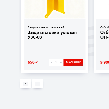
Защита стен и стеллажей
Отбо
Защита стойки угловая
Отб
УЗС-03
ОП-
656 ₽
9 90
-
+
ОРЗИНУ
В КОРЗИНУ