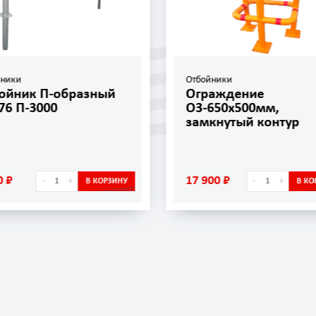
йники
Отбойники
ойник П-образный
Ограждение
76 П-3000
ОЗ-650х500мм,
замкнутый контур
0 ₽
17 900 ₽
-
+
-
+
В КОРЗИНУ
В КО